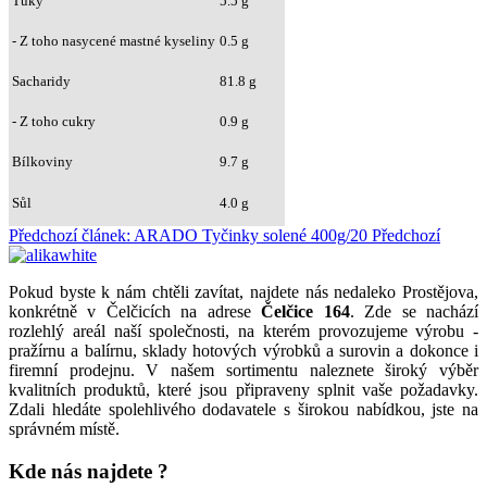
Tuky
5.5 g
- Z toho nasycené mastné kyseliny
0.5 g
Sacharidy
81.8 g
- Z toho cukry
0.9 g
Bílkoviny
9.7 g
Sůl
4.0 g
Předchozí článek: ARADO Tyčinky solené 400g/20
Předchozí
Pokud byste k nám chtěli zavítat, najdete nás nedaleko Prostějova,
konkrétně v Čelčicích na adrese
Čelčice 164
. Zde se nachází
rozlehlý areál naší společnosti, na kterém provozujeme výrobu -
pražírnu a balírnu, sklady hotových výrobků a surovin a dokonce i
firemní prodejnu. V našem sortimentu naleznete široký výběr
kvalitních produktů, které jsou připraveny splnit vaše požadavky.
Zdali hledáte spolehlivého dodavatele s širokou nabídkou, jste na
správném místě.
Kde nás najdete ?