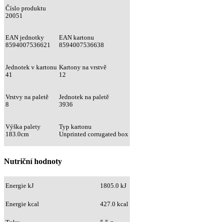
Číslo produktu
20051
EAN jednotky
EAN kartonu
8594007536621
8594007536638
Jednotek v kartonu
Kartony na vrstvě
41
12
Vrstvy na paletě
Jednotek na paletě
8
3936
Výška palety
Typ kartonu
183.0cm
Unprinted corrugated box
Nutriční hodnoty
Energie kJ
1805.0 kJ
Energie kcal
427.0 kcal