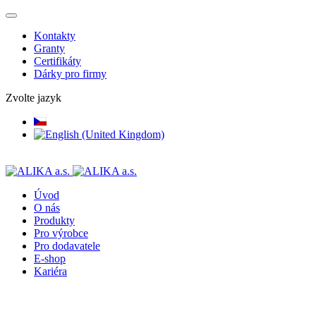
Kontakty
Granty
Certifikáty
Dárky pro firmy
Zvolte jazyk
Úvod
O nás
Produkty
Pro výrobce
Pro dodavatele
E-shop
Kariéra