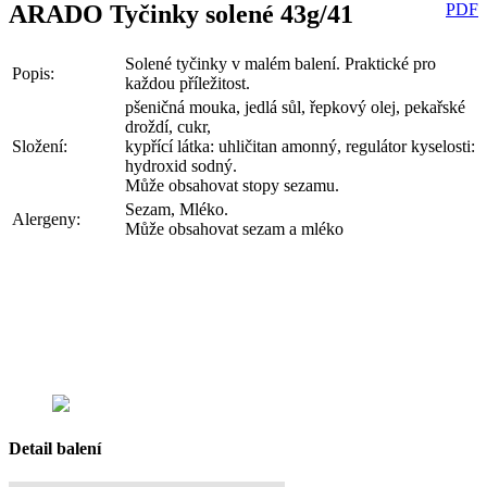
ARADO Tyčinky solené 43g/41
PDF
Solené tyčinky v malém balení. Praktické pro
Popis:
každou příležitost.
pšeničná mouka, jedlá sůl, řepkový olej, pekařské
droždí, cukr,
Složení:
kypřící látka: uhličitan amonný, regulátor kyselosti:
hydroxid sodný.
Může obsahovat stopy sezamu.
Sezam, Mléko.
Alergeny:
Může obsahovat sezam a mléko
Detail balení